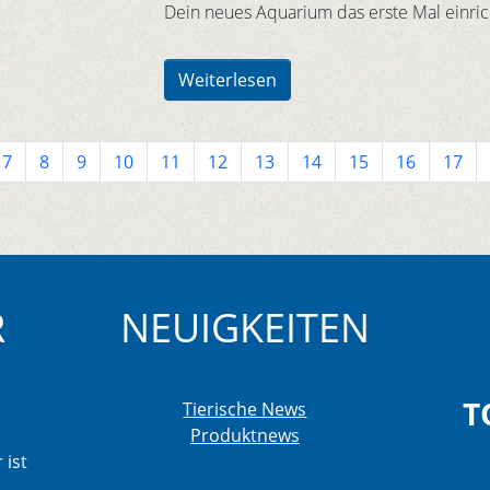
Dein neues Aquarium das erste Mal einric
Weiterlesen
7
8
9
10
11
12
13
14
15
16
17
R
NEUIGKEITEN
T
Tierische News
Produktnews
 ist