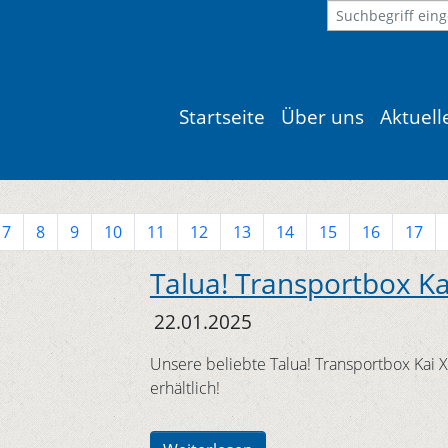
Startseite
Über uns
Aktuel
7
8
9
10
11
12
13
14
15
16
17
Talua! Transportbox Ka
22.01.2025
Unsere beliebte Talua! Transportbox Kai XS
erhältlich!