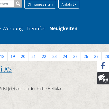
Öffnungszeiten
Anfahrt
le Werbung
Tierinfos
Neuigkeiten
18
19
20
21
22
23
24
25
26
27
28
i XS
 ist jetzt auch in der Farbe Hellblau