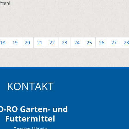
hten!
18
19
20
21
22
23
24
25
26
27
28
KONTAKT
O-RO Garten- und
Futtermittel