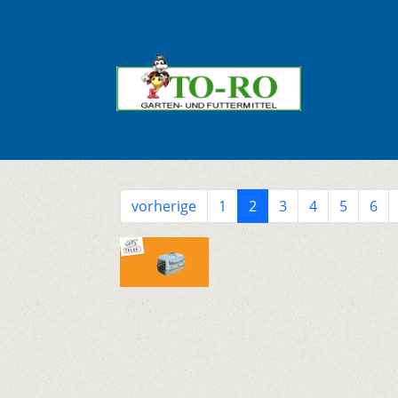
vorherige
1
2
3
4
5
6